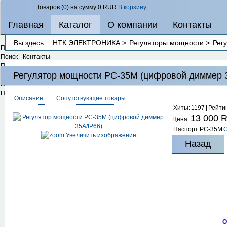
Товаров (0) на сумму
0 RUR
В корзину
Главная
Каталог
О компании
Контакты
Вы здесь:
НТК ЭЛЕКТРОНИКА
>
Регуляторы мощности
>
Рег
Поиск - Категории
Поиск - Контакты
Поиск - Контент
Регулятор мощности РС-35М (цифровой диммер 
Поиск - Ленты новостей
Поиск - Ссылки
Поиск - Метки
Описание
Сопутствующие товары
Хиты:
1197
|
Рейтин
13 000 
Цена:
Паспорт РС-35М
С
Увеличить изображение
О