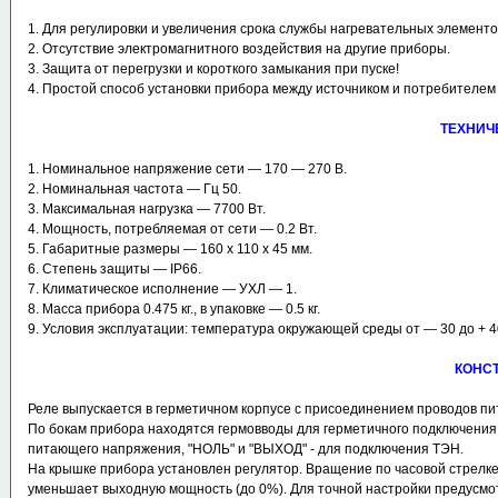
1. Для регулировки и увеличения срока службы нагревательных элементо
2. Отсутствие электромагнитного воздействия на другие приборы.
3. Защита от перегрузки и короткого замыкания при пуске!
4. Простой способ установки прибора между источником и потребителем
ТЕХНИЧ
1. Номинальное напряжение сети ― 170 ― 270 В.
2. Номинальная частота ― Гц 50.
3. Максимальная нагрузка ― 7700 Вт.
4. Мощность, потребляемая от сети ― 0.2 Вт.
5. Габаритные размеры ― 160 х 110 х 45 мм.
6. Степень защиты ― IP66.
7. Климатическое исполнение ― УХЛ ― 1.
8. Масса прибора 0.475 кг., в упаковке ― 0.5 кг.
9. Условия эксплуатации: температура окружающей среды от ― 30 до + 4
КОНСТ
Реле выпускается в герметичном корпусе с присоединением проводов пит
По бокам прибора находятся гермовводы для герметичного подключения
питающего напряжения, "НОЛЬ" и "ВЫХОД" - для подключения ТЭН.
На крышке прибора установлен регулятор. Вращение по часовой стрелке
уменьшает выходную мощность (до 0%). Для точной настройки предусмотр