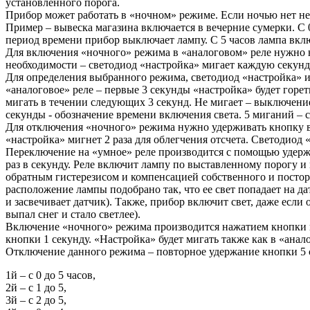
установленного порога.
Прибор может работать в «ночном» режиме. Если ночью нет не
Пример – вывеска магазина включается в вечерние сумерки. С 
период времени прибор выключает лампу. С 5 часов лампа вклю
Для включения «ночного» режима в «аналоговом» реле нужно н
необходимости – светодиод «настройка» мигает каждую секунд
Для определения выбранного режима, светодиод «настройка»
«аналоговое» реле – первые 3 секунды «настройка» будет горе
мигать в течении следующих 3 секунд. Не мигает – выключение с
секунды - обозначение времени включения света. 5 миганий – с 5
Для отключения «ночного» режима нужно удерживать кнопку в т
«настройка» мигнет 2 раза для облегчения отсчета. Светодиод 
Переключение на «умное» реле производится с помощью удержа
раз в секунду. Реле включит лампу по выставленному порогу и 
обратным гистерезисом и компенсацией собственного и посторо
расположение лампы подобрано так, что ее свет попадает на да
и засвечивает датчик). Также, прибор включит свет, даже если
выпал снег и стало светлее).
Включение «ночного» режима производится нажатием кнопки и 
кнопки 1 секунду. «Настройка» будет мигать также как в «анал
Отключение данного режима – повторное удержание кнопки 5 
1й – с 0 до 5 часов,
2й – с 1 до 5,
3й – с 2 до 5,