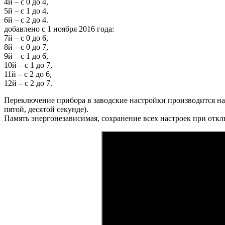
4й – с 0 до 4,
5й – с 1 до 4,
6й – с 2 до 4.
добавлено с 1 ноября 2016 года:
7й – с 0 до 6,
8й – с 0 до 7,
9й – с 1 до 6,
10й – с 1 до 7,
11й – с 2 до 6,
12й – с 2 до 7.
Переключение прибора в заводские настройки производится на
пятой, десятой секунде).
Память энергонезависимая, сохранение всех настроек при отк