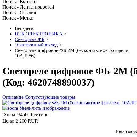
Поиск - Контент
Поиск - Ленты новостей
Поиск - Ссылки
Поиск - Метки
Вы здесь:
НТК ЭЛЕКТРОНИКА
>
Светореле ФБ
>
Электронный выход
>
Светореле цифровое ФБ-2М (бесконтактное фотореле
10А/IP56)
Светореле цифровое ФБ-2М (б
(Код:
4620748890037
)
Описание
Сопутствующие товары
Увеличить изображение
Хиты:
3450
|
Рейтинг:
Цена:
2 200 RUR
Товар мож