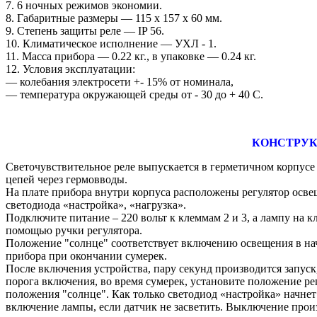
7. 6 ночных режимов экономии.
8. Габаритные размеры ― 115 х 157 х 60 мм.
9. Степень защиты реле ― IP 56.
10. Климатическое исполнение ― УХЛ - 1.
11. Масса прибора ― 0.22 кг., в упаковке ― 0.24 кг.
12. Условия эксплуатации:
― колебания электросети +- 15% от номинала,
― температура окружающей среды от - 30 до + 40 С.
КОНСТРУК
Светочувствительное реле выпускается в герметичном корпус
цепей через гермовводы.
На плате прибора внутри корпуса расположены регулятор осве
светодиода «настройка», «нагрузка».
Подключите питание – 220 вольт к клеммам 2 и 3, а лампу на 
помощью ручки регулятора.
Положение "солнце" соответствует включению освещения в на
прибора при окончании сумерек.
После включения устройства, пару секунд производится запуск
порога включения, во время сумерек, установите положение ре
положения "солнце". Как только светодиод «настройка» начнет 
включение лампы, если датчик не засветить. Выключение про