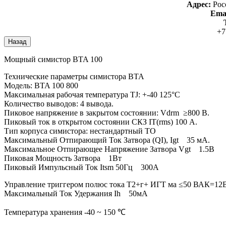
Адрес:
Рос
Emai
+7
Мощный симистор BTA 100
Технические параметры симистора ВТА
Модель: BTA 100 800
Максимальная рабочая температура TJ: +-40 125°C
Количество выводов: 4 вывода.
Пиковое напряжение в закрытом состоянии: Vdrm ≥800 В.
Пиковый ток в открытом состоянии СКЗ IT(rms) 100 А.
Тип корпуса симистора: нестандартный TO
Максимальный Отпирающий Ток Затвора (QI), Igt 35 мА.
Максимальное Отпирающее Напряжение Затвора Vgt 1.5В
Пиковая Мощность Затвора 1Вт
Пиковый Импульсный Ток Itsm 50Гц 300А
Управление триггером полюс тока Т2+г+ ИГТ ма ≤50 ВАК=1
Максимальный Ток Удержания Ih 50мА
Температура хранения -40 ~ 150 ℃