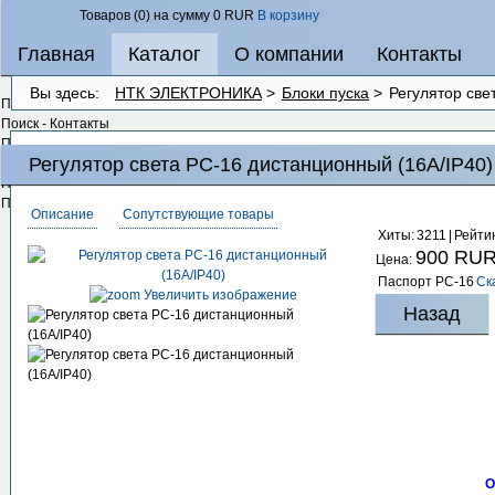
Товаров (0) на сумму
0 RUR
В корзину
Главная
Каталог
О компании
Контакты
Вы здесь:
НТК ЭЛЕКТРОНИКА
>
Блоки пуска
>
Регулятор све
Поиск - Категории
Поиск - Контакты
Поиск - Контент
Регулятор света РС-16 дистанционный (16А/IP40
Поиск - Ленты новостей
Поиск - Ссылки
Поиск - Метки
Описание
Сопутствующие товары
Хиты:
3211
|
Рейтин
900 RU
Цена:
Паспорт РС-16
Ск
Увеличить изображение
О