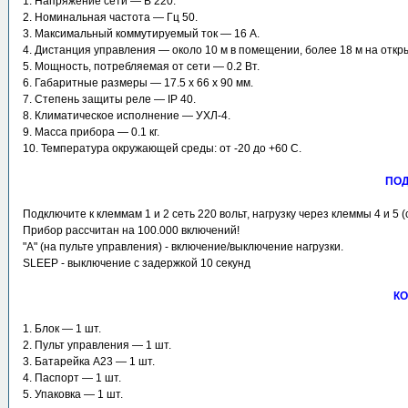
1. Напряжение сети ― В 220.
2. Номинальная частота ― Гц 50.
3. Максимальный коммутируемый ток ― 16 А.
4. Дистанция управления ― около 10 м в помещении, более 18 м на откр
5. Мощность, потребляемая от сети ― 0.2 Вт.
6. Габаритные размеры ― 17.5 х 66 х 90 мм.
7. Степень защиты реле ― IP 40.
8. Климатическое исполнение ― УХЛ-4.
9. Масса прибора ― 0.1 кг.
10. Температура окружающей среды: от -20 до +60 С.
ПОД
Подключите к клеммам 1 и 2 сеть 220 вольт, нагрузку через клеммы 4 и 5 (
Прибор рассчитан на 100.000 включений!
"А" (на пульте управления) - включение/выключение нагрузки.
SLEEP - выключение с задержкой 10 секунд
КО
1. Блок ― 1 шт.
2. Пульт управления ― 1 шт.
3. Батарейка А23 ― 1 шт.
4. Паспорт ― 1 шт.
5. Упаковка ― 1 шт.