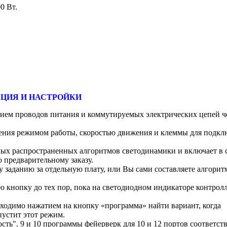
0 Вт.
ЦИЯ И НАСТРОЙКИ
нием проводов питания и коммутируемых электрических цепей ч
ения режимом работы, скоростью движения и клеммы для подкл
ых распространенных алгоритмов светодинамики и включает в с
 предварительному заказу.
заданию за отдельную плату, или Вы сами составляете алгорит
кнопку до тех пор, пока на светодиодном индикаторе контролл
ходимо нажатием на кнопку «программа» найти вариант, когда
устит этот режим.
сть". 9 и 10 программы фейерверк для 10 и 12 портов соответст