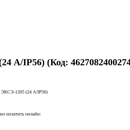
24 А/IP56)
(Код:
462708240027
но оплатить онлайн: