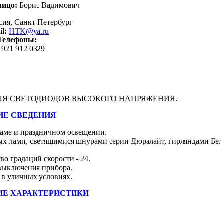
лицо:
Борис Вадимович
сия,
Санкт-Петербург
l:
HTK@ya.ru
Телефоны:
 921 912 0329
Я СВЕТОДИОДОВ ВЫСОКОГО НАПРЯЖЕНИЯ.
Е СВЕДЕНИЯ
аме и праздничном освещении.
ых ламп, светящимися шнурами серии Дюралайт, гирляндами Бел
во градаций скорости - 24.
 выключения прибора.
 в уличных условиях.
ИЕ ХАРАКТЕРИСТИКИ