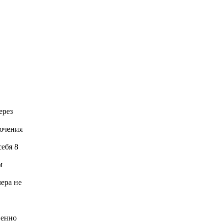
ерез
ючения
ебя 8
м
ера не
венно