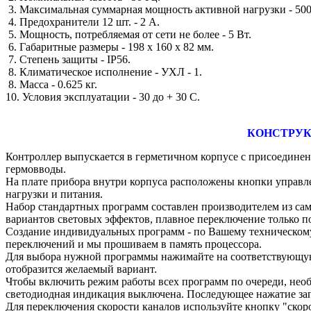
3. Максимальная суммарная мощность активной нагрузки - 500
4. Предохранители 12 шт. - 2 А.
5. Мощность, потребляемая от сети не более - 5 Вт.
6. Габаритные размеры - 198 х 160 х 82 мм.
7. Степень защиты - IP56.
8. Климатическое исполнение - УХЛ - 1.
8. Масса - 0.625 кг.
10. Условия эксплуатации - 30 до + 30 С.
КОНСТРУК
Контроллер выпускается в герметичном корпусе с присоедине
гермовводы.
На плате прибора внутри корпуса расположены кнопки управл
нагрузки и питания.
Набор стандартных программ составлен производителем из сам
вариантов световых эффектов, плавное переключение только по
Создание индивидуальных программ - по Вашему техническому 
переключений и мы прошиваем в память процессора.
Для выбора нужной программы нажимайте на соответствующую 
отобразится желаемый вариант.
Чтобы включить режим работы всех программ по очереди, необ
светодиодная индикация выключена. Последующее нажатие зап
Для переключения скорости каналов используйте кнопку "скоро