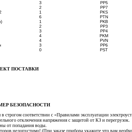
3
PP5
2
PP7
2
1
PKS
6
PTN
о)
1
PKB
2
PP3
3
PP4
4
PKM
4
PVN
н
3
PP6
0
PST
ЕКТ ПОСТАВКИ
МЕР БЕЗОПАСНОСТИ
 строгом соответствии с «Правилами эксплуатации электроуст
ьного отключения напряжения с защитой от КЗ и перегрузок.
ны от попадания воды.
ров недопустимо! (При заказе прибора укажите что вам необх