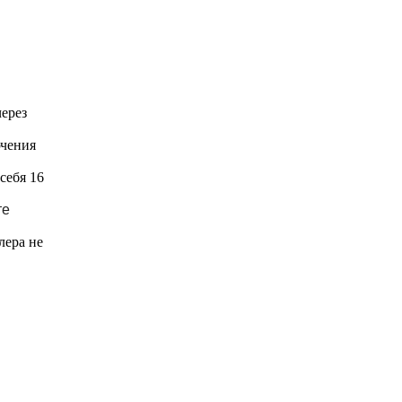
ерез
ючения
себя 16
те
лера не