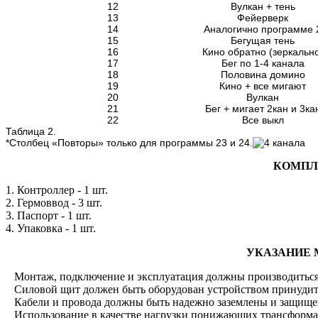
12
Вулкан + тень
13
Фейерверк
14
Аналогично программе 
15
Бегущая тень
16
Кино обратно (зеркальн
17
Бег по 1-4 канала
18
Половина домино
19
Кино + все мигают
20
Вулкан
21
Бег + мигает 2кан и 3ка
22
Все выкл
Таблица 2.
*Столбец «Повторы» только для программы 23 и 24.
КОМПЛ
1. Контроллер - 1 шт.
2. Гермоввод - 3 шт.
3. Паспорт - 1 шт.
4. Упаковка - 1 шт.
УКАЗАНИЕ 
Монтаж, подключение и эксплуатация должны производиться в
Силовой щит должен быть оборудован устройством принудител
Кабели и провода должны быть надежно заземлены и защище
Использование в качестве нагрузки понижающих трансформато