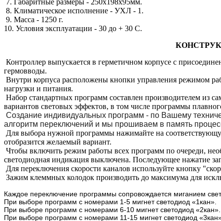
7. Габаритные размеры - 250х198х95мм.
8. Климатическое исполнение - УХЛ - 1.
9. Масса - 1250 г.
10. Условия эксплуатации - 30 до + 30 С.
КОНСТРУК
Контроллер выпускается в герметичном корпусе с присоедине
гермовводы.
Внутри корпуса расположены кнопки управления режимом раб
нагрузки и питания.
Набор стандартных программ составлен производителем из са
вариантов световых эффектов, в том числе программы плавног
Создание индивидуальных программ - по Вашему техничес
алгоритм переключений и мы прошиваем в память процес
Для выбора нужной программы нажимайте на соответствующую 
отобразится желаемый вариант.
Чтобы включить режим работы всех программ по очереди, необ
светодиодная индикация выключена. Последующее нажатие зап
Для переключения скорости каналов используйте кнопку "скор
Зажим клеммных колодок производить до максимума для искл
Каждое переключение программы сопровождается миганием све
При выборе программ с номерами 1-5 мигнет светодиод «1кан».
При выборе программ с номерами 6-10 мигнет светодиод «2кан».
При выборе программ с номерами 11-15 мигнет светодиод «3кан»