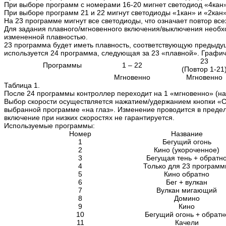
При выборе программ с номерами 16-20 мигнет светодиод «4кан»
При выборе программ 21 и 22 мигнут светодиоды «1кан» и «2кан»
На 23 программе мигнут все светодиоды, что означает повтор все
Для задания плавного/мгновенного включения/выключения необх
измененной плавностью.
23 программа будет иметь плавность, соответствующую предыду
используется 24 программа, следующая за 23 «плавной». Графиче
23
Программы
1 – 22
(Повтор 1-21
Мгновенно
Мгновенно
Таблица 1.
После 24 программы контроллер переходит на 1 «мгновенно» (на
Выбор скорости осуществляется нажатием/удержанием кнопки «Ск
выбранной программе «на глаз». Изменение проводится в предел
включение при низких скоростях не гарантируется.
Используемые программы:
Номер
Название
1
Бегущий огонь
2
Кино (укороченное)
3
Бегущая тень + обратн
4
Только для
23
программ
5
Кино обратно
6
Бег + вулкан
7
Вулкан мигающий
8
Домино
9
Кино
10
Бегущий огонь + обратн
11
Качели