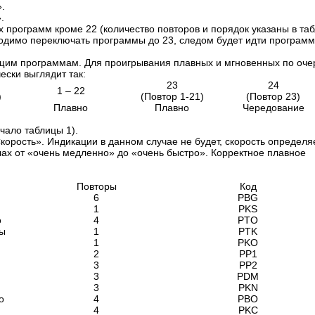
.
.
х программ кроме 22 (количество повторов и порядок указаны в таб
одимо переключать программы до 23, следом будет идти программ
щим программам. Для проигрывания плавных и мгновенных по оче
ски выглядит так:
23
24
1 – 22
)
(Повтор 1-21)
(Повтор 23)
Плавно
Плавно
Чередование
чало таблицы 1).
орость». Индикации в данном случае не будет, скорость определя
ах от «очень медленно» до «очень быстро». Корректное плавное
Повторы
Код
6
PBG
1
PKS
о
4
PTO
ы
1
PTK
1
PKO
2
PP1
3
PP2
3
PDM
3
PKN
о
4
PBO
4
PKC