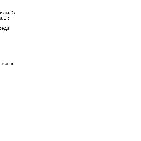
лице 2).
а 1 с
реди
ется по