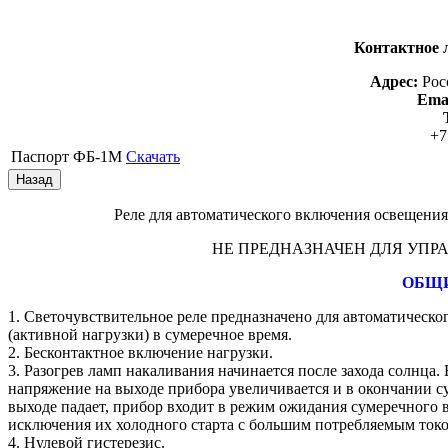
Контактное 
Адрес:
Рос
Emai
+7
Паспорт ФБ-1М
Скачать
Реле для автоматического включения освещени
НЕ ПРЕДНАЗНАЧЕН ДЛЯ УП
ОБЩИ
1. Светочувствительное реле предназначено для автоматическ
(активной нагрузки) в сумеречное время.
2. Бесконтактное включение нагрузки.
3. Разогрев ламп накаливания начинается после захода солнца
напряжение на выходе прибора увеличивается и в окончании су
выходе падает, прибор входит в режим ожидания сумеречного в
исключения их холодного старта с большим потребляемым токо
4. Нулевой гистерезис.