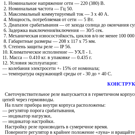
1. Номинальное напряжение сети ― 220 (380) В.
2. Номинальная частота ― Гц 50.
3. Максимальный коммутируемый ток ― 3 х 40 А.
4. Мощность, потребляемая от сети ― 5 Вт.
5. Диапазон срабатывания ― от захода солнца до окончания су
6. Задержка выключения/включения ― 30/5 сек.
7. Механическая износостойкость, циклов в/о не менее 100 000 
8. Габаритные размеры ― 208 х 117 х 75 мм.
9. Степень защиты реле ― IP 56.
10. Климатическое исполнение ― УХЛ - 1.
11. Масса ― 0.410 кг. в упаковке ― 0.435 г.
12. Условия эксплуатации:
― колебания электросети +- 15% от номинала;
― температура окружающей среды от - 30 до + 40 С.
КОНСТРУК
Светочувствительное реле выпускается в герметичном корпус
цепей через гермовводы.
На плате прибора внутри корпуса расположены:
― регулятор порога срабатывания,
― индикатор нагрузки,
― индикатор настройки.
Настройку реле производить в сумеречное время.
Поверните регулятор в крайнее положение «луна» и вращайте