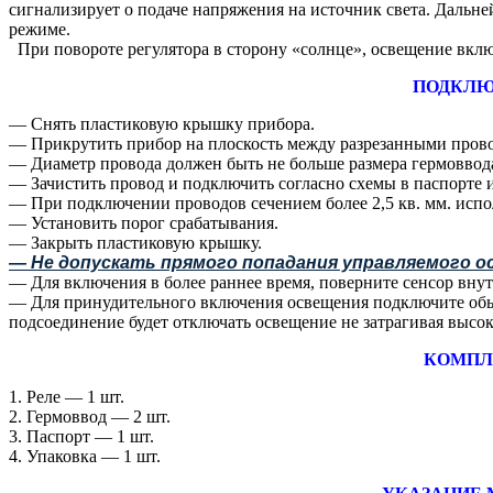
сигнализирует о подаче напряжения на источник света. Дальне
режиме.
При повороте регулятора в сторону «солнце», освещение включи
ПОДКЛЮ
― Снять пластиковую крышку прибора.
― Прикрутить прибор на плоскость между разрезанными пров
― Диаметр провода должен быть не больше размера гермоввод
― Зачистить провод и подключить согласно схемы в паспорте и
― При подключении проводов сечением более 2,5 кв. мм. испо
― Установить порог срабатывания.
― Закрыть пластиковую крышку.
― Не допускать прямого попадания управляемого о
― Для включения в более раннее время, поверните сенсор внут
― Для принудительного включения освещения подключите обыч
подсоединение будет отключать освещение не затрагивая высок
КОМПЛ
1. Реле ― 1 шт.
2. Гермоввод ― 2 шт.
3. Паспорт ― 1 шт.
4. Упаковка ― 1 шт.