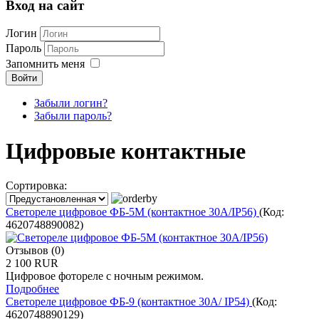
Вход на сайт
Логин
Пароль
Запомнить меня
Войти
Забыли логин?
Забыли пароль?
Цифровые контактные
Сортировка:
Светореле цифровое ФБ-5М (контактное 30А/IP56)
(Код:
4620748890082
)
Отзывов (0)
2 100 RUR
Цифровое фотореле с ночным режимом.
Подробнее
Светореле цифровое ФБ-9 (контактное 30А/ IP54)
(Код:
4620748890129
)