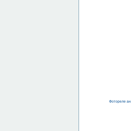
Фотореле ана