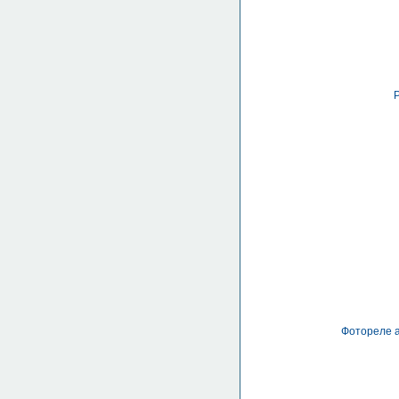
Р
Фотореле а