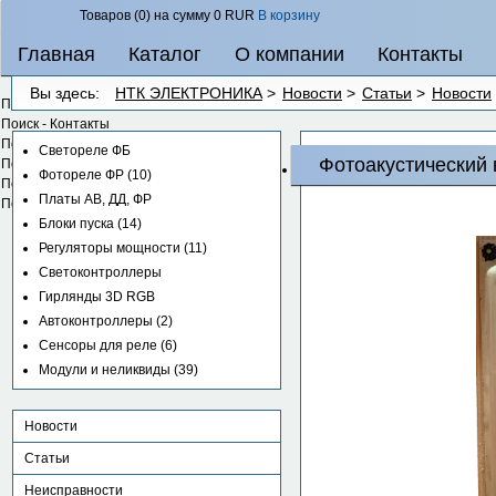
Товаров (0) на сумму
0 RUR
В корзину
Главная
Каталог
О компании
Контакты
Вы здесь:
НТК ЭЛЕКТРОНИКА
>
Новости
>
Статьи
>
Новости
Поиск - Категории
Поиск - Контакты
Поиск - Контент
Светореле ФБ
Фотоакустический
Поиск - Ленты новостей
Фотореле ФР
(10)
Поиск - Ссылки
Платы АВ, ДД, ФР
Поиск - Метки
Блоки пуска
(14)
Регуляторы мощности
(11)
Светоконтроллеры
Гирлянды 3D RGB
Регулятор
Автоконтроллеры
(2)
освещения
Сенсоры для реле
(6)
ДД-09
Модули и неликвиды
(39)
(движения
450
микроволновый,
RUR
220В/1А)
Новости
Статьи
Неисправности