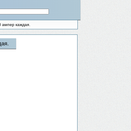
0 ампер каждая.
дая.