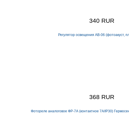
340 RUR
Регулятор освещения АВ-06 (фотоакуст, пл
368 RUR
Фотореле аналоговое ФР-7А (контактное 7А/IP30) Гермосен