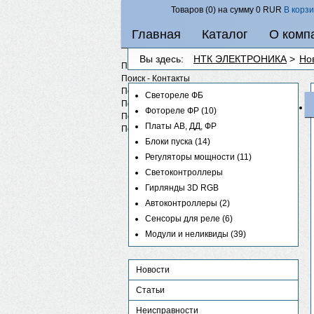
Товаров (0) на сумму
0 RUR
В корз
Главная
Каталог
О комп
Вы здесь:
НТК ЭЛЕКТРОНИКА
>
Но
Поиск - Категории
Поиск - Контакты
Поиск - Контент
Светореле ФБ
Поиск - Ленты новостей
Фотореле ФР
(10)
Поиск - Ссылки
Платы АВ, ДД, ФР
Поиск - Метки
Блоки пуска
(14)
Регуляторы мощности
(11)
Светоконтроллеры
Гирлянды 3D RGB
Автоконтроллеры
(2)
Сенсоры для реле
(6)
Модули и неликвиды
(39)
Новости
Статьи
Неисправности