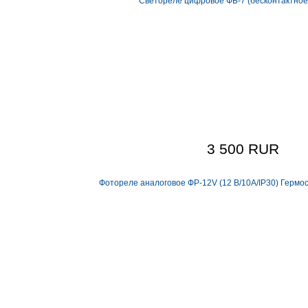
Светореле цифровое ФБ-7 (бесконтактное 
3 500 RUR
Фотореле аналоговое ФР-12V (12 В/10А/IP30) Гермос