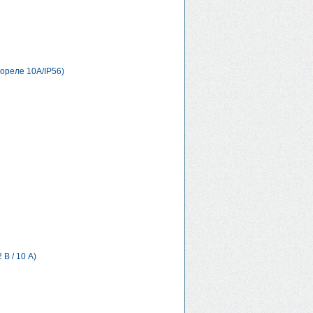
ореле 10А/IP56)
В / 10 А)