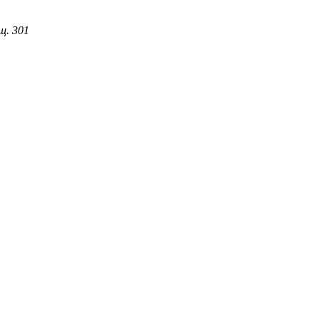
г. Санкт-Петербург, пр-кт., Шафировский, д.8, литера А, помещ. 301